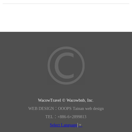
WacowTravel © Wacowbnb, Inc.
WEB DESIGN：OOOPS Tainan web design
TEL：+886-6+2899813
Select Language
▼