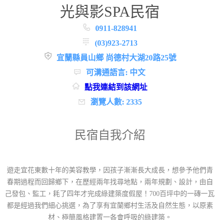
光與影SPA民宿
0911-828941
(03)923-2713
宜蘭縣員山鄉 尚德村大湖20路25號
可溝通語言: 中文
點我連結到該網址
瀏覽人數: 2335
民宿自我介紹
遊走宜花東數十年的美容教學，因孩子漸漸長大成長，想參予他們青
春期過程而回歸鄉下，在歷經兩年找尋地點，兩年規劃、設計，由自
己發包、監工，耗了四年才完成綠建築度假屋！700百坪中的一磚一瓦
都是經過我們細心挑選，為了享有宜蘭鄉村生活及自然生態，以原素
材、極簡風格建置一各會呼吸的綠建築。