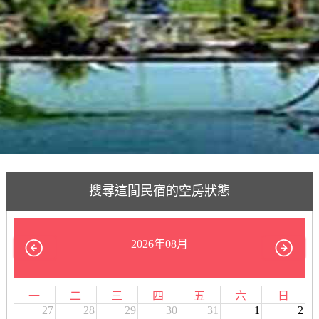
搜尋這間民宿的空房狀態
2026年08月
一
二
三
四
五
六
日
27
28
29
30
31
1
2