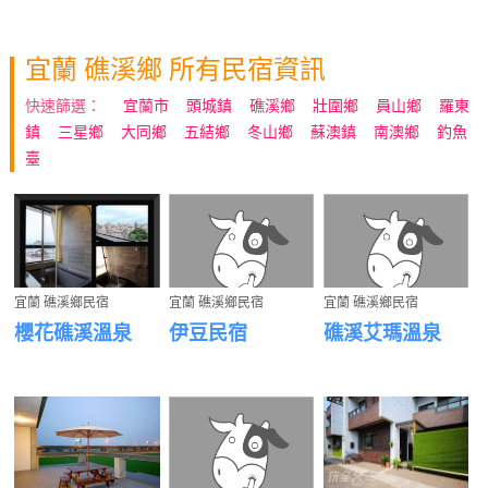
宜蘭 礁溪鄉 所有民宿資訊
快速篩選：
宜蘭市
頭城鎮
礁溪鄉
壯圍鄉
員山鄉
羅東
鎮
三星鄉
大同鄉
五結鄉
冬山鄉
蘇澳鎮
南澳鄉
釣魚
臺
宜蘭 礁溪鄉民宿
宜蘭 礁溪鄉民宿
宜蘭 礁溪鄉民宿
櫻花礁溪溫泉
伊豆民宿
礁溪艾瑪溫泉